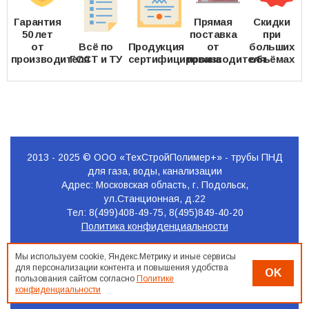
Гарантия
Прямая
Скидки
50 лет
поставка
при
от
Всё по
Продукция
от
больших
производителя
ГОСТ и ТУ
сертифицирована
производителя
объёмах
2013 - 2025 © ООО «ТехСтройПолимер+» - трубы ПНД
для газа, воды, канализации
Адрес: Московская область, г. Подольск,
ул.Станционная, д.22
Тел: 8(499)408-49-75, 8(495)849-40-20
Политика конфиденциальности
Продвижение
Мы используем cookie, Яндекс.Метрику и иные сервисы
сайта
для персонализации контента и повышения удобства
OK
Seo-
пользования сайтом согласно
Политике
конфиденциальности
Podolsk.ru