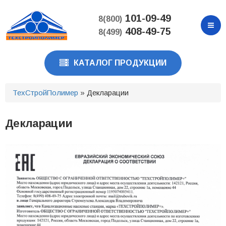
Перейти
к
101-09-49
8(800)
основному
408-49-75
8(499)
содержанию
КАТАЛОГ ПРОДУКЦИИ
ТехСтройПолимер
» Декларации
Декларации