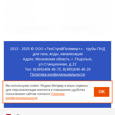
2013 - 2025 © ООО «ТехСтройПолимер+» - трубы ПНД
для газа, воды, канализации
Адрес: Московская область, г. Подольск,
ул.Станционная, д.22
Тел: 8(499)408-49-75, 8(495)849-40-20
Политика конфиденциальности
Продвижение
Мы используем cookie, Яндекс.Метрику и иные сервисы
сайта
для персонализации контента и повышения удобства
OK
Seo-
пользования сайтом согласно
Политике
Podolsk.ru
конфиденциальности