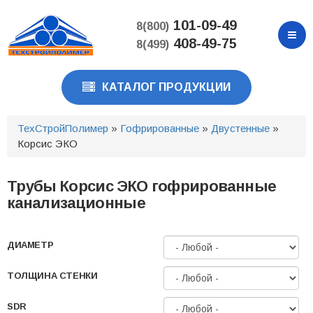
Перейти
к
101-09-49
8(800)
основному
408-49-75
8(499)
содержанию
КАТАЛОГ ПРОДУКЦИИ
ТехСтройПолимер
»
Гофрированные
»
Двустенные
»
Корсис ЭКО
Трубы Корсис ЭКО гофрированные
канализационные
ДИАМЕТР
ТОЛЩИНА СТЕНКИ
SDR