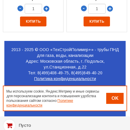
-
-
+
+
КУПИТЬ
КУПИТЬ
2013 - 2025 © ООО «ТехСтройПолимер+» - трубы ПНД
для газа, воды, канализации
Адрес: Московская область, г. Подольск,
ул.Станционная, д.22
Тел: 8(499)408-49-75, 8(495)849-40-20
Политика конфиденциальности
Продвижение
Мы используем cookie, Яндекс.Метрику и иные сервисы
сайта
для персонализации контента и повышения удобства
OK
Seo-
пользования сайтом согласно
Политике
Podolsk.ru
конфиденциальности
Пусто