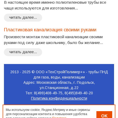
В настоящее время именно полиэтиленовые трубы все
чаще используются для изготовления...
читать далее...
Пластиковая канализация своими руками
Произвести монтаж пластиковой канализации своими
руками под силу даже школьнику, было бы желание...
читать далее...
2013 - 2025 © ООО «ТехСтройПолимер+» - трубы ПНД
для газа, воды, канализации
Адрес: Московская область, г. Подольск,
ул.Станционная, д.22
Тел: 8(499)408-49-75, 8(495)849-40-20
Политика конфиденциальности
Продвижение
Мы используем cookie, Яндекс.Метрику и иные сервисы
сайта
для персонализации контента и повышения удобства
OK
Seo-