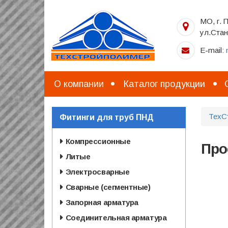
Перейти
к
МО, г. 
основному
ул.Стан
содержанию
E-mail:
О компании
Каталог продукции
ТехС
Фитинги для труб ПНД
Компрессионные
Про
Литые
Электросварные
Сварные (сегментные)
Запорная арматура
Соединительная арматура