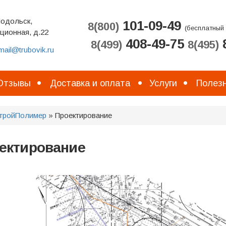
Подольск,
101-09-49
8(800)
(бесплатный 
ционная, д.22
408-49-75
8
8(499)
8(495)
mail@trubovik.ru
Отзывы
Доставка и оплата
Услуги
Полезн
тройПолимер
» Проектирование
ектирование