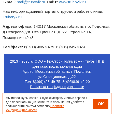
E-mail:
mail@trubovik.ru
Сайт:
www.trubovik.ru
Наш информационный портал о трубах и работе с ними:
Trubaryk.ru
Адреса офиса:
142117,Московская область, г.о. Подольск,
д.Северово, ул. Станционная. Д. 22, Строение 1А,
Помещение 42,43
Тел./факс:
8( 499) 408-49-75, 8 (495) 849-40-20
2013 - 2025 © ООО «ТехСтройПолимер+» - трубы ПНД
для газа, воды, канализации
Адрес: Московская область, г. Подольск,
ул.Станционная, д.22
Тел: 8(499)408-49-75, 8(495)849-40-20
Политика конфиденциальности
Продвижение
Мы используем cookie, Яндекс.Метрику и иные сервисы
сайта
для персонализации контента и повышения удобства
OK
Seo-
пользования сайтом согласно
Политике
Podolsk.ru
конфиденциальности