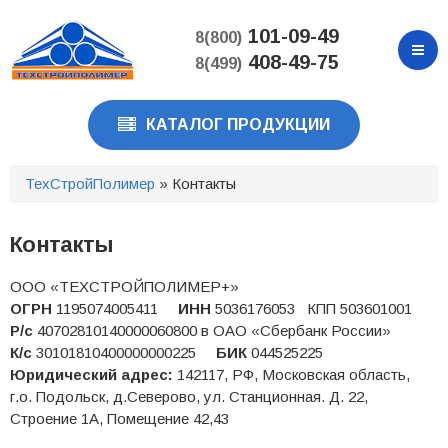
Перейти
к
101-09-49
8(800)
основному
408-49-75
8(499)
содержанию
КАТАЛОГ ПРОДУКЦИИ
ТехСтройПолимер
» Контакты
Контакты
ООО «ТЕХСТРОЙПОЛИМЕР+»
ОГРН
1195074005411
ИНН
5036176053 КПП 503601001
Р/с
40702810140000060800 в ОАО «Сбербанк России»
К/с
30101810400000000225
БИК
044525225
Юридический адрес:
142117, РФ, Московская область,
г.о. Подольск, д.Северово, ул. Станционная. Д. 22,
Строение 1А, Помещение 42,43