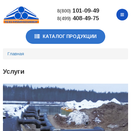
Перейти
к
101-09-49
8(800)
основному
408-49-75
8(499)
содержанию
КАТАЛОГ ПРОДУКЦИИ
Главная
Услуги