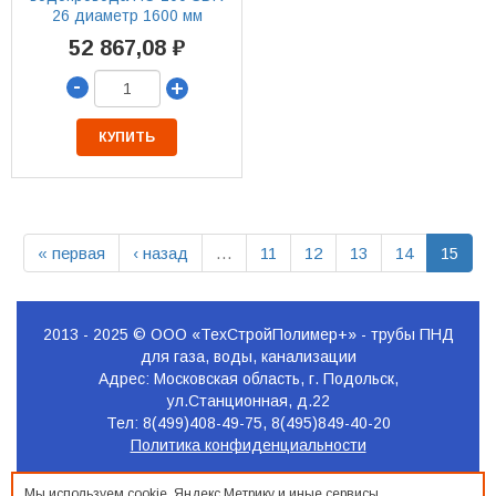
26 диаметр 1600 мм
52 867,08 ₽
-
+
КУПИТЬ
« первая
‹ назад
…
11
12
13
14
15
2013 - 2025 © ООО «ТехСтройПолимер+» - трубы ПНД
для газа, воды, канализации
Адрес: Московская область, г. Подольск,
ул.Станционная, д.22
Тел: 8(499)408-49-75, 8(495)849-40-20
Политика конфиденциальности
Продвижение
Мы используем cookie, Яндекс.Метрику и иные сервисы