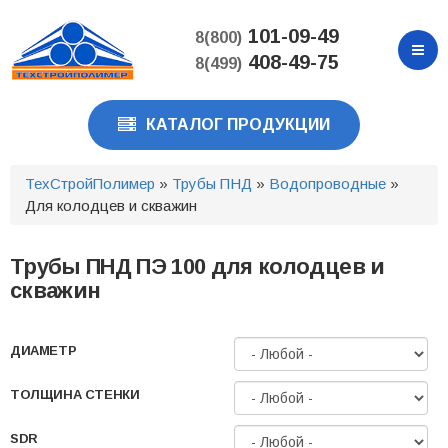
Перейти
к
101-09-49
8(800)
основному
408-49-75
8(499)
содержанию
КАТАЛОГ ПРОДУКЦИИ
ТехСтройПолимер
»
Трубы ПНД
»
Водопроводные
»
Для колодцев и скважин
Трубы ПНД ПЭ 100 для колодцев и
скважин
ДИАМЕТР
ТОЛЩИНА СТЕНКИ
SDR