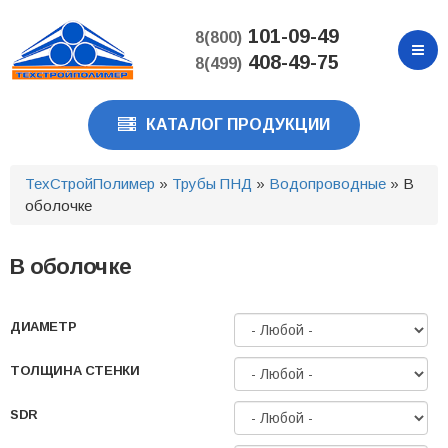
Перейти
к
101-09-49
8(800)
основному
408-49-75
8(499)
содержанию
КАТАЛОГ ПРОДУКЦИИ
ТехСтройПолимер
»
Трубы ПНД
»
Водопроводные
» В
оболочке
В оболочке
ДИАМЕТР
ТОЛЩИНА СТЕНКИ
SDR