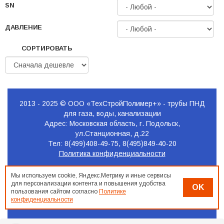
SN
ДАВЛЕНИЕ
СОРТИРОВАТЬ
2013 - 2025 © ООО «ТехСтройПолимер+» - трубы ПНД
для газа, воды, канализации
Адрес: Московская область, г. Подольск,
ул.Станционная, д.22
Тел: 8(499)408-49-75, 8(495)849-40-20
Политика конфиденциальности
Продвижение
Мы используем cookie, Яндекс.Метрику и иные сервисы
сайта
для персонализации контента и повышения удобства
OK
Seo-
пользования сайтом согласно
Политике
Podolsk.ru
конфиденциальности