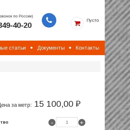
звонок по России)
Пусто
49-40-20
Заказать
звонок
ые статьи
Документы
Контакты
15 100,00 ₽
ена за метр:
-
+
ство