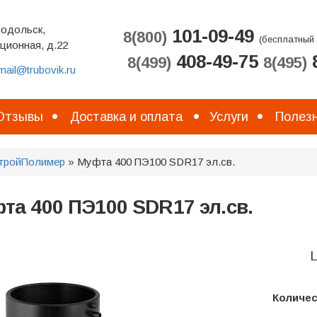
Подольск,
101-09-49
8(800)
(бесплатный 
ционная, д.22
408-49-75
8
8(499)
8(495)
mail@trubovik.ru
Отзывы
Доставка и оплата
Услуги
Полезн
тройПолимер
» Муфта 400 ПЭ100 SDR17 эл.св.
та 400 ПЭ100 SDR17 эл.св.
Ц
Количе