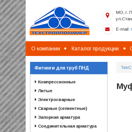
Перейти
к
МО, г. 
основному
ул.Стан
содержанию
E-mail:
О компании
Каталог продукции
ТехС
Фитинги для труб ПНД
Компрессионные
Муф
Литые
Электросварные
Сварные (сегментные)
Запорная арматура
Соединительная арматура