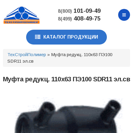
Перейти
к
101-09-49
8(800)
основному
408-49-75
8(499)
содержанию
КАТАЛОГ ПРОДУКЦИИ
ТехСтройПолимер
» Муфта редукц. 110х63 ПЭ100
SDR11 эл.св
Муфта редукц. 110х63 ПЭ100 SDR11 эл.св