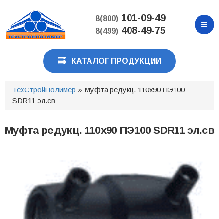
Перейти
к
101-09-49
8(800)
основному
408-49-75
8(499)
содержанию
КАТАЛОГ ПРОДУКЦИИ
ТехСтройПолимер
» Муфта редукц. 110х90 ПЭ100
SDR11 эл.св
Муфта редукц. 110х90 ПЭ100 SDR11 эл.св