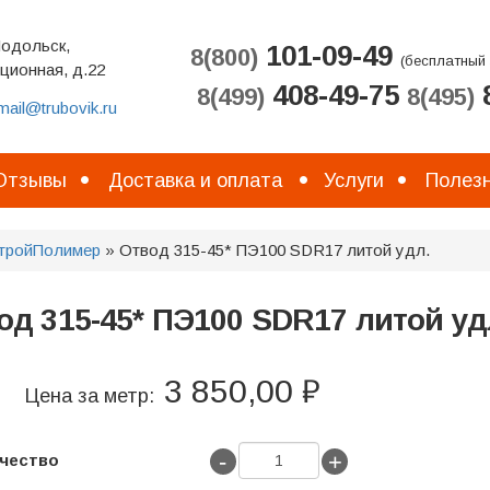
Подольск,
101-09-49
8(800)
(бесплатный 
ционная, д.22
408-49-75
8
8(499)
8(495)
mail@trubovik.ru
Отзывы
Доставка и оплата
Услуги
Полезн
тройПолимер
» Отвод 315-45* ПЭ100 SDR17 литой удл.
од 315-45* ПЭ100 SDR17 литой уд
3 850,00 ₽
Цена за метр:
-
+
чество