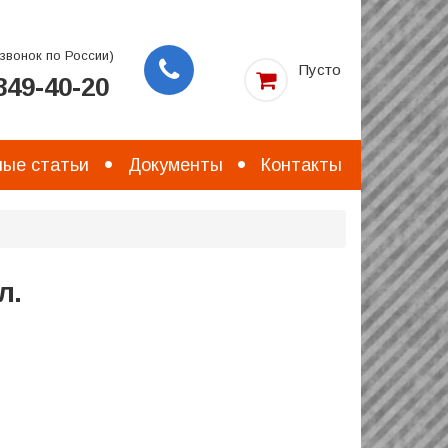
звонок по России)
Пусто
49-40-20
Заказать
звонок
ые статьи
Документы
Контакты
л.