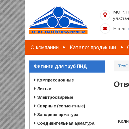
Перейти
к
МО, г. 
основному
ул.Стан
содержанию
E-mail:
О компании
Каталог продукции
ТехС
Фитинги для труб ПНД
Компрессионные
Отв
Литые
Электросварные
Сварные (сегментные)
Запорная арматура
Коли
Соединительная арматура