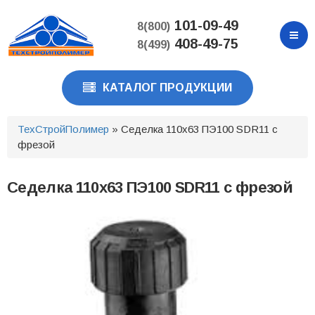
Перейти
к
101-09-49
8(800)
основному
408-49-75
8(499)
содержанию
КАТАЛОГ ПРОДУКЦИИ
ТехСтройПолимер
» Седелка 110х63 ПЭ100 SDR11 с
фрезой
Седелка 110х63 ПЭ100 SDR11 с фрезой