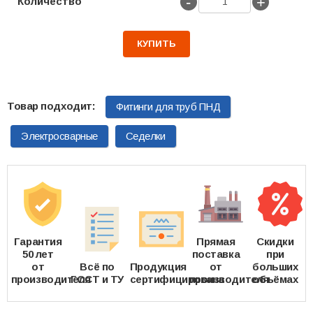
-
+
Количество
КУПИТЬ
Фитинги для труб ПНД
Электросварные
Седелки
Гарантия
Прямая
Скидки
50 лет
поставка
при
от
Всё по
Продукция
от
больших
производителя
ГОСТ и ТУ
сертифицирована
производителя
объёмах