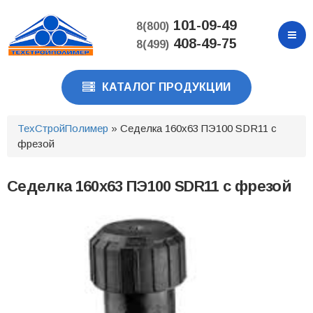
Перейти
к
101-09-49
8(800)
основному
408-49-75
8(499)
содержанию
КАТАЛОГ ПРОДУКЦИИ
ТехСтройПолимер
» Седелка 160х63 ПЭ100 SDR11 с
фрезой
Седелка 160х63 ПЭ100 SDR11 с фрезой