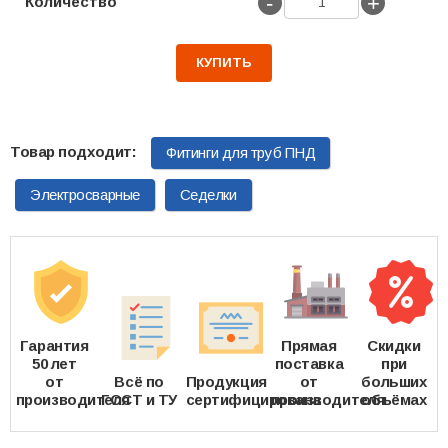
-
+
Количество
КУПИТЬ
Фитинги для труб ПНД
Электросварные
Седелки
Гарантия
Прямая
Скидки
50 лет
поставка
при
от
Всё по
Продукция
от
больших
производителя
ГОСТ и ТУ
сертифицирована
производителя
объёмах