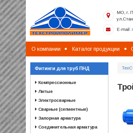
Перейти
к
МО, г. 
основному
ул.Стан
содержанию
E-mail:
О компании
Каталог продукции
ТехС
Фитинги для труб ПНД
Компрессионные
Тро
Литые
Электросварные
Сварные (сегментные)
Запорная арматура
Соединительная арматура