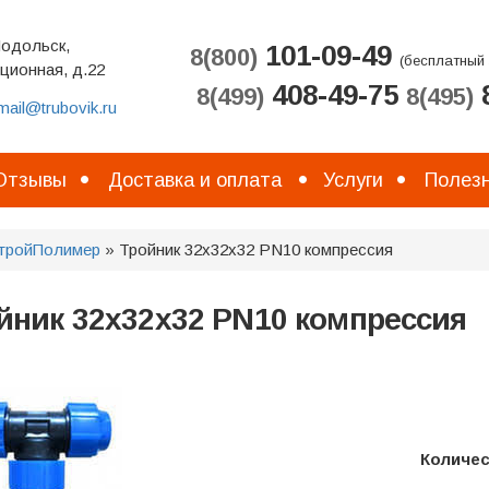
Подольск,
101-09-49
8(800)
(бесплатный 
ционная, д.22
408-49-75
8
8(499)
8(495)
mail@trubovik.ru
Отзывы
Доставка и оплата
Услуги
Полезн
тройПолимер
» Тройник 32х32х32 PN10 компрессия
йник 32х32х32 PN10 компрессия
Количе