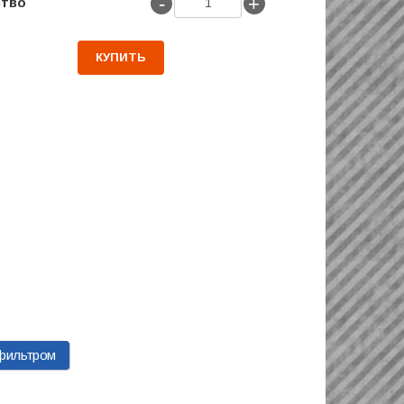
-
+
ство
КУПИТЬ
фильтром