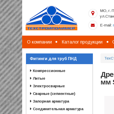
Перейти
к
МО, г. 
основному
ул.Стан
содержанию
E-mail:
О компании
Каталог продукции
ТехС
Фитинги для труб ПНД
Компрессионные
Дре
Литые
мм 
Электросварные
Сварные (сегментные)
Запорная арматура
Соединительная арматура