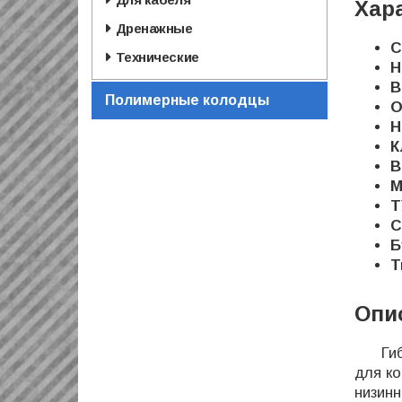
Хар
Дренажные
С
Технические
Н
В
Полимерные колодцы
O
Н
К
В
М
Т
С
Б
Т
Опи
Гибка
для к
низин