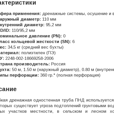
актеристики
фера применения:
дренажные системы, осушение и 
аружный диаметр:
110 мм
нутренний диаметр:
95,2 мм
D/ID:
110/95,2 мм
оминальное давление (PN):
0
ласс кольцевой жесткости (SN):
6
ес:
34,5 кг (средний вес бухты)
атериал:
полиэтилен (ПЭ)
У:
2248-002-18669258-2006
трана производитель:
Россия
ухта:
50 м, 1.50 м (наружный диаметр), 0.80 м (внутрен
ипы перфорации:
360 гр.° (полная перфорация)
сание
я дренажная одностенная труба ПНД используется д
оторых существует угроза подтоплений грунтовыми во
ных участков местности, в сельском и лесном х