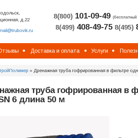
Подольск,
101-09-49
8(800)
(бесплатный 
ционная, д.22
408-49-75
8
8(499)
8(495)
mail@trubovik.ru
Отзывы
Доставка и оплата
Услуги
Полезн
тройПолимер
» Дренажная труба гофрированная в фильтре одн
нажная труба гофрированная в ф
SN 6 длина 50 м