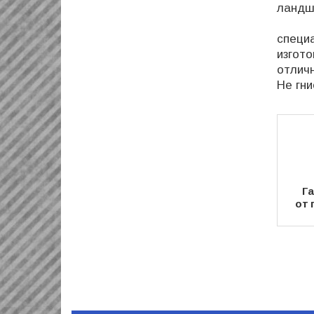
ландш
Трубы
специ
изгот
отлич
Не гни
Га
от 