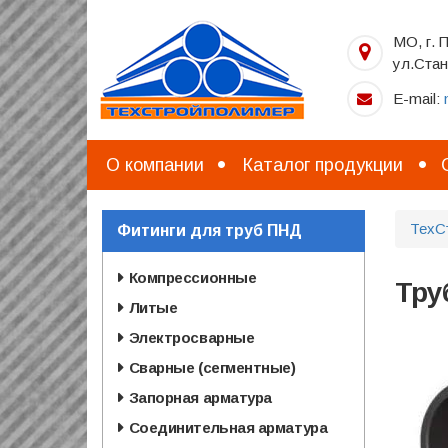
Перейти
к
МО, г. 
основному
ул.Стан
содержанию
E-mail:
О компании
Каталог продукции
ТехС
Фитинги для труб ПНД
Компрессионные
Тру
Литые
Электросварные
Сварные (сегментные)
Запорная арматура
Соединительная арматура