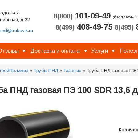
Подольск,
101-09-49
8(800)
(бесплатный 
ционная, д.22
408-49-75
8
8(499)
8(495)
mail@trubovik.ru
Отзывы
Доставка и оплата
Услуги
Полезн
тройПолимер
»
Трубы ПНД
»
Газовые
» Труба ПНД газовая ПЭ 
ба ПНД газовая ПЭ 100 SDR 13,6 
Количе