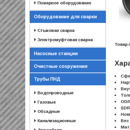
Пожарное оборудование
Оборудование для сварки
Стыковая сварка
Электромуфтовая сварка
Насосные станции
Хар
Очистные сооружения
Сфе
Трубы ПНД
Нар
Вну
Водопроводные
Тол
OD/I
Газовые
SDR
Обсадные
Ном
Канализационные
Вес 
Мат
Для кабеля