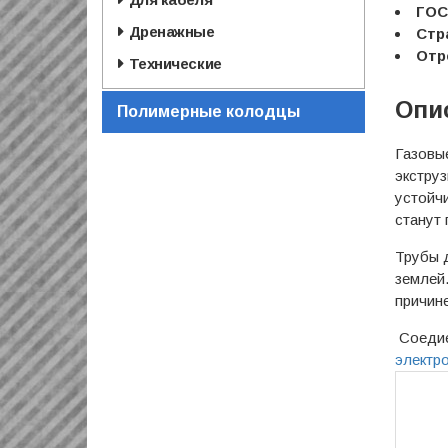
ГОС
Дренажные
Стр
Отр
Технические
Опи
Полимерные колодцы
Газовы
экструз
устойчи
станут
Трубы 
землей
причине
Соедие
электр