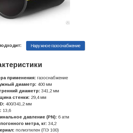
Наружное газоснабжение
актеристики
ра применения:
газоснабжение
ужный диаметр:
400 мм
тренний диаметр:
341,2 мм
щина стенки:
29,4 мм
D:
400/341,2 мм
:
13,6
инальное давление (PN):
6 атм
погонного метра, кг:
34,2
ериал:
полиэтилен (ПЭ 100)