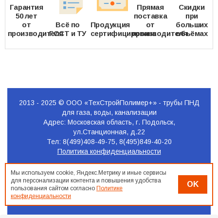
Гарантия
Прямая
Скидки
50 лет
поставка
при
от
Всё по
Продукция
от
больших
производителя
ГОСТ и ТУ
сертифицирована
производителя
объёмах
2013 - 2025 © ООО «ТехСтройПолимер+» - трубы ПНД
для газа, воды, канализации
Адрес: Московская область, г. Подольск,
ул.Станционная, д.22
Тел: 8(499)408-49-75, 8(495)849-40-20
Политика конфиденциальности
Продвижение
Мы используем cookie, Яндекс.Метрику и иные сервисы
сайта
для персонализации контента и повышения удобства
OK
Seo-
пользования сайтом согласно
Политике
Podolsk.ru
конфиденциальности