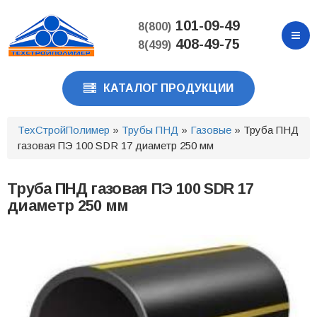
Перейти
к
101-09-49
8(800)
основному
408-49-75
8(499)
содержанию
КАТАЛОГ ПРОДУКЦИИ
ТехСтройПолимер
»
Трубы ПНД
»
Газовые
» Труба ПНД
газовая ПЭ 100 SDR 17 диаметр 250 мм
Труба ПНД газовая ПЭ 100 SDR 17
диаметр 250 мм