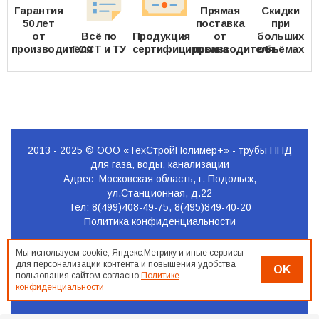
Гарантия
Прямая
Скидки
50 лет
поставка
при
от
Всё по
Продукция
от
больших
производителя
ГОСТ и ТУ
сертифицирована
производителя
объёмах
2013 - 2025 © ООО «ТехСтройПолимер+» - трубы ПНД
для газа, воды, канализации
Адрес: Московская область, г. Подольск,
ул.Станционная, д.22
Тел: 8(499)408-49-75, 8(495)849-40-20
Политика конфиденциальности
Продвижение
Мы используем cookie, Яндекс.Метрику и иные сервисы
сайта
для персонализации контента и повышения удобства
OK
Seo-
пользования сайтом согласно
Политике
Podolsk.ru
конфиденциальности