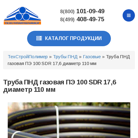
Перейти
к
101-09-49
8(800)
основному
408-49-75
8(499)
содержанию
КАТАЛОГ ПРОДУКЦИИ
ТехСтройПолимер
»
Трубы ПНД
»
Газовые
» Труба ПНД
газовая ПЭ 100 SDR 17,6 диаметр 110 мм
Труба ПНД газовая ПЭ 100 SDR 17,6
диаметр 110 мм