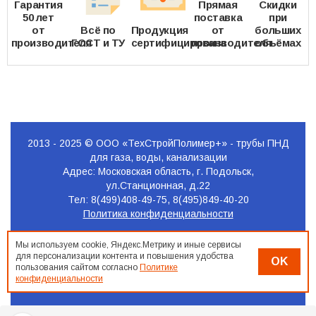
Гарантия
Прямая
Скидки
50 лет
поставка
при
от
Всё по
Продукция
от
больших
производителя
ГОСТ и ТУ
сертифицирована
производителя
объёмах
2013 - 2025 © ООО «ТехСтройПолимер+» - трубы ПНД
для газа, воды, канализации
Адрес: Московская область, г. Подольск,
ул.Станционная, д.22
Тел: 8(499)408-49-75, 8(495)849-40-20
Политика конфиденциальности
Продвижение
Мы используем cookie, Яндекс.Метрику и иные сервисы
сайта
для персонализации контента и повышения удобства
OK
Seo-
пользования сайтом согласно
Политике
конфиденциальности
Podolsk.ru