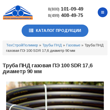
Перейти
к
101-09-49
8(800)
основному
408-49-75
8(499)
содержанию
КАТАЛОГ ПРОДУКЦИИ
ТехСтройПолимер
»
Трубы ПНД
»
Газовые
» Труба ПНД
газовая ПЭ 100 SDR 17,6 диаметр 90 мм
Труба ПНД газовая ПЭ 100 SDR 17,6
диаметр 90 мм