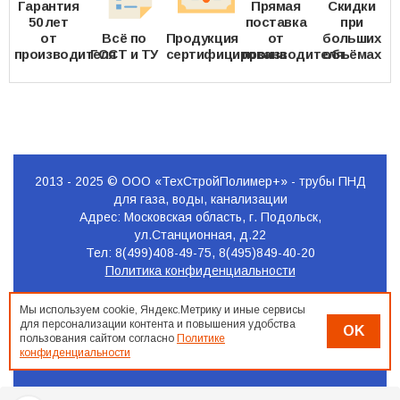
Гарантия
Прямая
Скидки
50 лет
поставка
при
от
Всё по
Продукция
от
больших
производителя
ГОСТ и ТУ
сертифицирована
производителя
объёмах
2013 - 2025 © ООО «ТехСтройПолимер+» - трубы ПНД
для газа, воды, канализации
Адрес: Московская область, г. Подольск,
ул.Станционная, д.22
Тел: 8(499)408-49-75, 8(495)849-40-20
Политика конфиденциальности
Продвижение
Мы используем cookie, Яндекс.Метрику и иные сервисы
сайта
для персонализации контента и повышения удобства
OK
Seo-
пользования сайтом согласно
Политике
конфиденциальности
Podolsk.ru