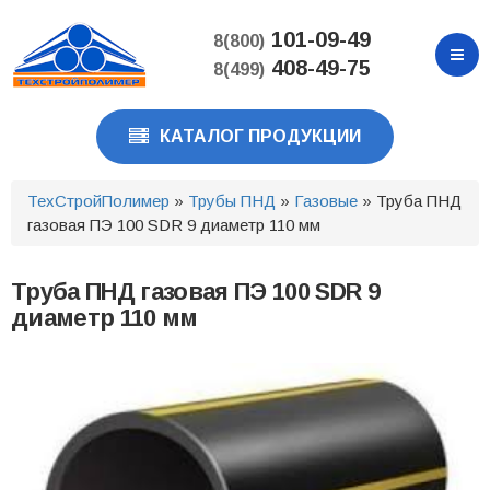
Перейти
к
101-09-49
8(800)
основному
408-49-75
8(499)
содержанию
КАТАЛОГ ПРОДУКЦИИ
ТехСтройПолимер
»
Трубы ПНД
»
Газовые
» Труба ПНД
газовая ПЭ 100 SDR 9 диаметр 110 мм
Труба ПНД газовая ПЭ 100 SDR 9
диаметр 110 мм