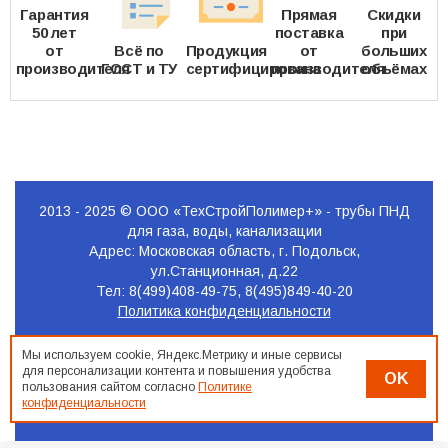
Гарантия
Прямая
Скидки
50 лет
поставка
при
от
Всё по
Продукция
от
больших
производителя
ГОСТ и ТУ
сертифицирована
производителя
объёмах
2013 - 2025 © ООО «ТехСтройПолимер+» - трубы ПНД
для газа, воды, канализации
Адрес: Московская область, г. Подольск,
ул.Станционная, д.22
Тел: 8(499)408-49-75, 8(495)849-40-20
Политика конфиденциальности
Продвижение
Мы используем cookie, Яндекс.Метрику и иные сервисы
сайта
для персонализации контента и повышения удобства
OK
Seo-
пользования сайтом согласно
Политике
Podolsk.ru
конфиденциальности