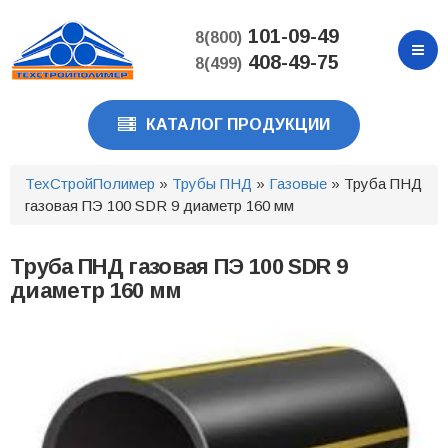
Перейти
к
101-09-49
8(800)
основному
408-49-75
8(499)
содержанию
КАТАЛОГ ПРОДУКЦИИ
ТехСтройПолимер
»
Трубы ПНД
»
Газовые
» Труба ПНД
газовая ПЭ 100 SDR 9 диаметр 160 мм
Труба ПНД газовая ПЭ 100 SDR 9
диаметр 160 мм