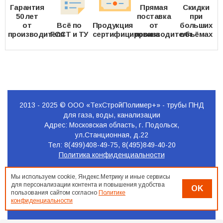
Гарантия
Прямая
Скидки
50 лет
поставка
при
от
Всё по
Продукция
от
больших
производителя
ГОСТ и ТУ
сертифицирована
производителя
объёмах
2013 - 2025 © ООО «ТехСтройПолимер+» - трубы ПНД
для газа, воды, канализации
Адрес: Московская область, г. Подольск,
ул.Станционная, д.22
Тел: 8(499)408-49-75, 8(495)849-40-20
Политика конфиденциальности
Продвижение
Мы используем cookie, Яндекс.Метрику и иные сервисы
сайта
для персонализации контента и повышения удобства
OK
Seo-
пользования сайтом согласно
Политике
Podolsk.ru
конфиденциальности