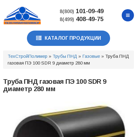
Перейти
к
101-09-49
8(800)
основному
408-49-75
8(499)
содержанию
КАТАЛОГ ПРОДУКЦИИ
ТехСтройПолимер
»
Трубы ПНД
»
Газовые
» Труба ПНД
газовая ПЭ 100 SDR 9 диаметр 280 мм
Труба ПНД газовая ПЭ 100 SDR 9
диаметр 280 мм