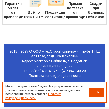
Гарантия
Прямая
Скидки
50 лет
поставка
при
от
Всё по
Продукция
от
больших
производителя
ГОСТ и ТУ
сертифицирована
производителя
объёмах
2013 - 2025 © ООО «ТехСтройПолимер+» - трубы ПНД
для газа, воды, канализации
Адрес: Московская область, г. Подольск,
ул.Станционная, д.22
Тел: 8(499)408-49-75, 8(495)849-40-20
Политика конфиденциальности
Продвижение
Мы используем cookie, Яндекс.Метрику и иные сервисы
сайта
для персонализации контента и повышения удобства
OK
Seo-
пользования сайтом согласно
Политике
Podolsk.ru
конфиденциальности