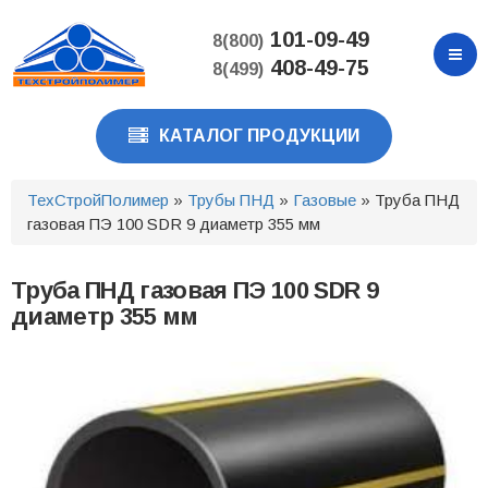
Перейти
к
101-09-49
8(800)
основному
408-49-75
8(499)
содержанию
КАТАЛОГ ПРОДУКЦИИ
ТехСтройПолимер
»
Трубы ПНД
»
Газовые
» Труба ПНД
газовая ПЭ 100 SDR 9 диаметр 355 мм
Труба ПНД газовая ПЭ 100 SDR 9
диаметр 355 мм