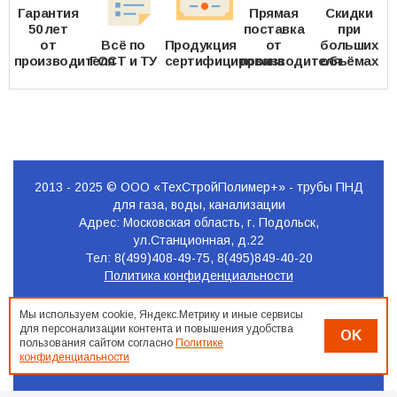
Гарантия
Прямая
Скидки
50 лет
поставка
при
от
Всё по
Продукция
от
больших
производителя
ГОСТ и ТУ
сертифицирована
производителя
объёмах
2013 - 2025 © ООО «ТехСтройПолимер+» - трубы ПНД
для газа, воды, канализации
Адрес: Московская область, г. Подольск,
ул.Станционная, д.22
Тел: 8(499)408-49-75, 8(495)849-40-20
Политика конфиденциальности
Продвижение
Мы используем cookie, Яндекс.Метрику и иные сервисы
сайта
для персонализации контента и повышения удобства
OK
Seo-
пользования сайтом согласно
Политике
Podolsk.ru
конфиденциальности