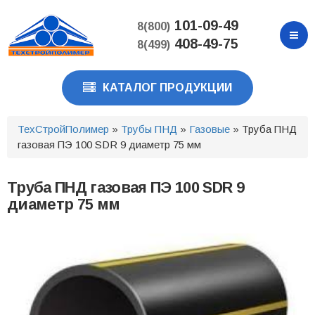
Перейти
к
101-09-49
8(800)
основному
408-49-75
8(499)
содержанию
КАТАЛОГ ПРОДУКЦИИ
ТехСтройПолимер
»
Трубы ПНД
»
Газовые
» Труба ПНД
газовая ПЭ 100 SDR 9 диаметр 75 мм
Труба ПНД газовая ПЭ 100 SDR 9
диаметр 75 мм