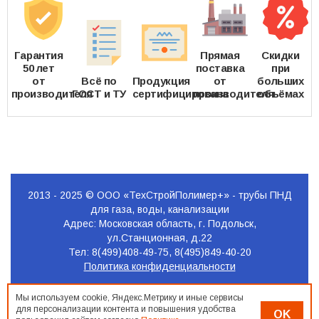
Гарантия
Прямая
Скидки
50 лет
поставка
при
от
Всё по
Продукция
от
больших
производителя
ГОСТ и ТУ
сертифицирована
производителя
объёмах
2013 - 2025 © ООО «ТехСтройПолимер+» - трубы ПНД
для газа, воды, канализации
Адрес: Московская область, г. Подольск,
ул.Станционная, д.22
Тел: 8(499)408-49-75, 8(495)849-40-20
Политика конфиденциальности
Продвижение
Мы используем cookie, Яндекс.Метрику и иные сервисы
сайта
для персонализации контента и повышения удобства
OK