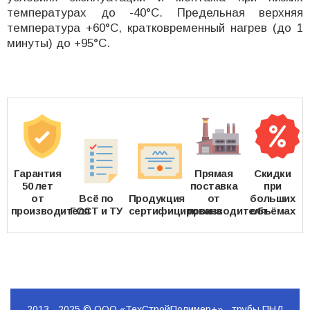
температурах до -40°C. Предельная верхняя
температура +60°C, кратковременный нагрев (до 1
минуты) до +95°C.
Гарантия
Прямая
Скидки
50 лет
поставка
при
от
Всё по
Продукция
от
больших
производителя
ГОСТ и ТУ
сертифицирована
производителя
объёмах
2013 - 2025 © ООО «ТехСтройПолимер+» - трубы ПНД