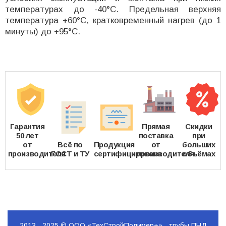
температурах до -40°C. Предельная верхняя
температура +60°C, кратковременный нагрев (до 1
минуты) до +95°C.
Гарантия
Прямая
Скидки
50 лет
поставка
при
от
Всё по
Продукция
от
больших
производителя
ГОСТ и ТУ
сертифицирована
производителя
объёмах
2013 - 2025 © ООО «ТехСтройПолимер+» - трубы ПНД