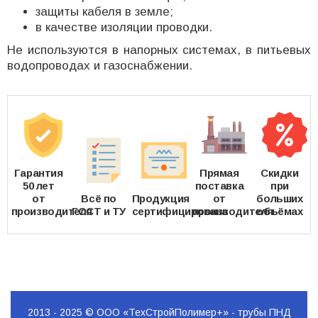
защиты кабеля в земле;
в качестве изоляции проводки.
Не используются в напорных системах, в питьевых
водопроводах и газоснабжении.
Гарантия
Прямая
Скидки
50 лет
поставка
при
от
Всё по
Продукция
от
больших
производителя
ГОСТ и ТУ
сертифицирована
производителя
объёмах
2013 - 2025 © ООО «ТехСтройПолимер+» - трубы ПНД