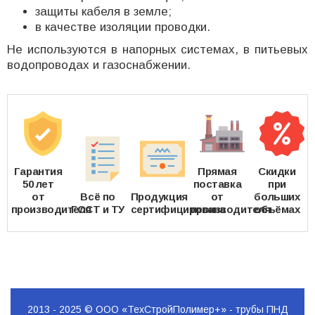
защиты кабеля в земле;
в качестве изоляции проводки.
Не используются в напорных системах, в питьевых
водопроводах и газоснабжении.
Гарантия
Прямая
Скидки
50 лет
поставка
при
от
Всё по
Продукция
от
больших
производителя
ГОСТ и ТУ
сертифицирована
производителя
объёмах
2013 - 2025 © ООО «ТехСтройПолимер+» - трубы ПНД