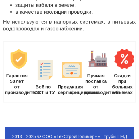
защиты кабеля в земле;
в качестве изоляции проводки.
Не используются в напорных системах, в питьевых
водопроводах и газоснабжении.
Гарантия
Прямая
Скидки
50 лет
поставка
при
от
Всё по
Продукция
от
больших
производителя
ГОСТ и ТУ
сертифицирована
производителя
объёмах
2013 - 2025 © ООО «ТехСтройПолимер+» - трубы ПНД