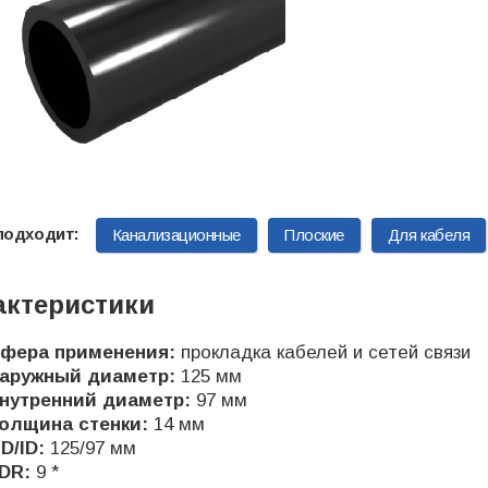
Канализационные
Плоские
Для кабеля
актеристики
фера применения:
прокладка кабелей и сетей связи
аружный диаметр:
125 мм
нутренний диаметр:
97 мм
олщина стенки:
14 мм
D/ID:
125/97 мм
DR:
9 *