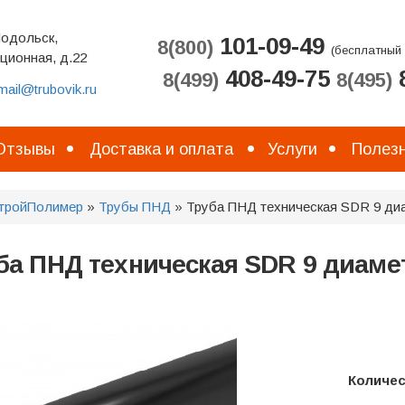
Подольск,
101-09-49
8(800)
(бесплатный 
ционная, д.22
408-49-75
8
8(499)
8(495)
mail@trubovik.ru
Отзывы
Доставка и оплата
Услуги
Полезн
тройПолимер
»
Трубы ПНД
» Труба ПНД техническая SDR 9 ди
ба ПНД техническая SDR 9 диаме
Количе