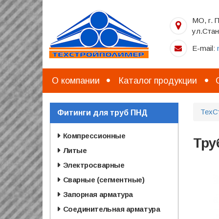
Перейти
к
МО, г. 
основному
ул.Стан
содержанию
E-mail:
О компании
Каталог продукции
ТехС
Фитинги для труб ПНД
Компрессионные
Тру
Литые
Электросварные
Сварные (сегментные)
Запорная арматура
Соединительная арматура