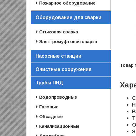
Пожарное оборудование
Оборудование для сварки
Стыковая сварка
Электромуфтовая сварка
Насосные станции
Очистные сооружения
Трубы ПНД
Хар
Водопроводные
С
Н
Газовые
В
Обсадные
Т
O
Канализационные
S
Для кабеля