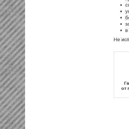
с
у
б
з
в
Не исп
Га
от 