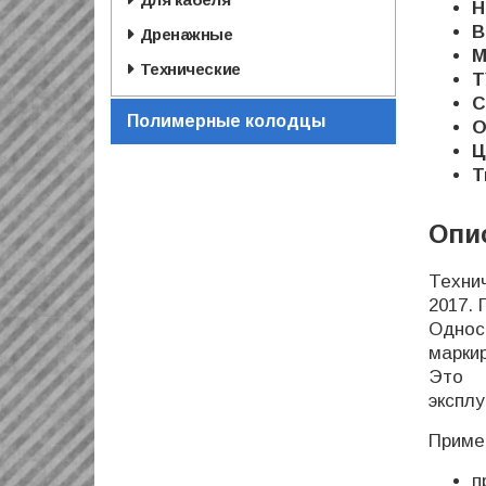
Н
В
Дренажные
М
Технические
Т
С
Полимерные колодцы
О
Ц
Т
Опи
Техни
2017. 
Однос
марки
Это 
экспл
Приме
п