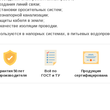
оздания линий связи;
становки оросительных систем;
езнапорной канализации;
ащиты кабеля в земле;
 качестве изоляции проводки.
ользуются в напорных системах, в питьевых водопров
рантия 50 лет
Всё по
Продукция
производителя
ГОСТ и ТУ
сертифицирована