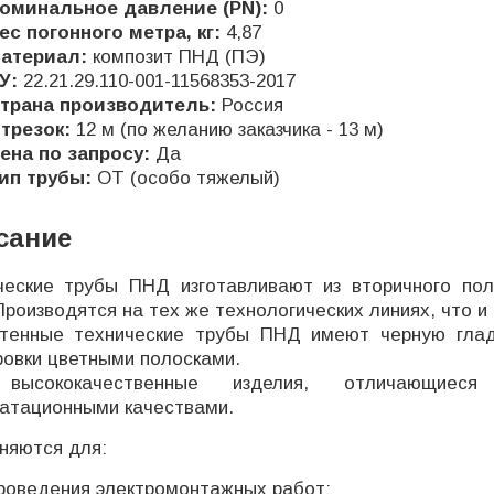
оминальное давление (PN):
0
ес погонного метра, кг:
4,87
атериал:
композит ПНД (ПЭ)
У:
22.21.29.110-001-11568353-2017
трана производитель:
Россия
трезок:
12 м (по желанию заказчика - 13 м)
ена по запросу:
Да
ип трубы:
ОТ (особо тяжелый)
сание
ческие трубы ПНД изготавливают из вторичного полиэ
Производятся на тех же технологических линиях, что и
тенные технические трубы ПНД имеют черную гладк
ровки цветными полосками.
высококачественные изделия, отличающиеся
уатационными качествами.
няются для:
роведения электромонтажных работ;