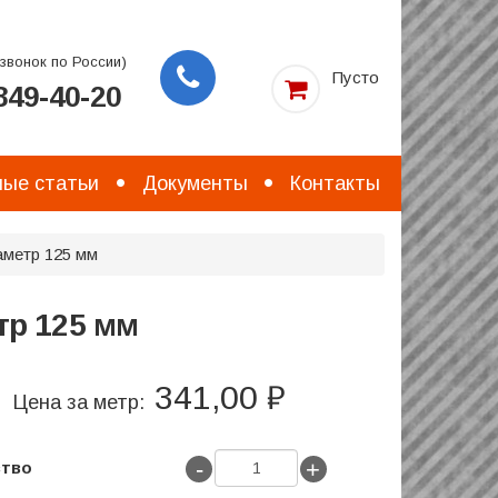
звонок по России)
Пусто
49-40-20
Заказать
звонок
ые статьи
Документы
Контакты
аметр 125 мм
тр 125 мм
341,00 ₽
Цена за метр:
-
+
ство