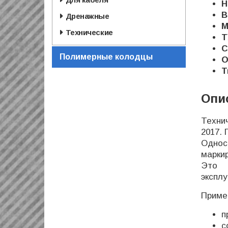
Н
В
Дренажные
М
Технические
Т
С
Полимерные колодцы
О
Т
Опи
Техни
2017. 
Однос
марки
Это 
экспл
Приме
п
с