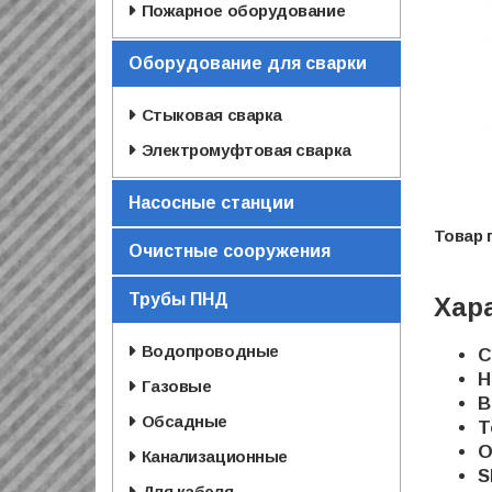
Пожарное оборудование
Оборудование для сварки
Стыковая сварка
Электромуфтовая сварка
Насосные станции
Очистные сооружения
Трубы ПНД
Хар
Водопроводные
С
Н
Газовые
В
Обсадные
Т
O
Канализационные
S
Для кабеля