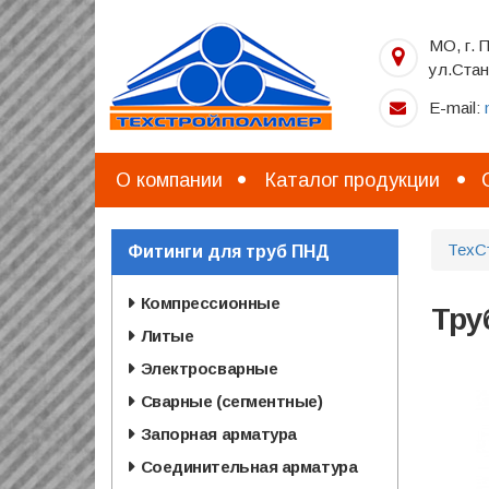
Перейти
к
МО, г. 
основному
ул.Стан
содержанию
E-mail:
О компании
Каталог продукции
ТехС
Фитинги для труб ПНД
Компрессионные
Тру
Литые
Электросварные
Сварные (сегментные)
Запорная арматура
Соединительная арматура