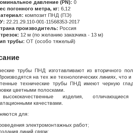
оминальное давление (PN):
0
ес погонного метра, кг:
6,12
атериал:
композит ПНД (ПЭ)
У:
22.21.29.110-001-11568353-2017
трана производитель:
Россия
трезок:
12 м (по желанию заказчика - 13 м)
ип трубы:
ОТ (особо тяжелый)
сание
ческие трубы ПНД изготавливают из вторичного полиэ
Производятся на тех же технологических линиях, что и
тенные технические трубы ПНД имеют черную гладк
ровки цветными полосками.
высококачественные изделия, отличающиеся
уатационными качествами.
няются для:
роведения электромонтажных работ;
оздания линий связи;