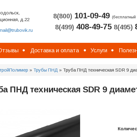
Подольск,
101-09-49
8(800)
(бесплатный 
ционная, д.22
408-49-75
8
8(499)
8(495)
mail@trubovik.ru
Отзывы
Доставка и оплата
Услуги
Полезн
тройПолимер
»
Трубы ПНД
» Труба ПНД техническая SDR 9 ди
ба ПНД техническая SDR 9 диаме
Количе