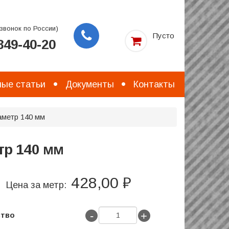
звонок по России)
Пусто
49-40-20
Заказать
звонок
ые статьи
Документы
Контакты
аметр 140 мм
тр 140 мм
428,00 ₽
Цена за метр:
-
+
ство