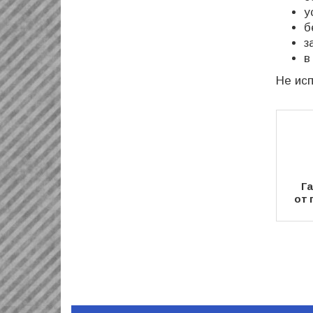
у
б
з
в
Не исп
Га
от 