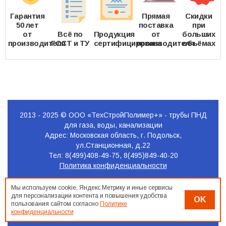
Гарантия
Прямая
Скидки
50 лет
поставка
при
от
Всё по
Продукция
от
больших
производителя
ГОСТ и ТУ
сертифицирована
производителя
объёмах
2013 - 2025 © ООО «ТехСтройПолимер+» - трубы ПНД
для газа, воды, канализации
Адрес: Московская область, г. Подольск,
ул.Станционная, д.22
Тел: 8(499)408-49-75, 8(495)849-40-20
Политика конфиденциальности
Продвижение
Мы используем cookie, Яндекс.Метрику и иные сервисы
сайта
для персонализации контента и повышения удобства
OK
Seo-
пользования сайтом согласно
Политике
конфиденциальности
Podolsk.ru