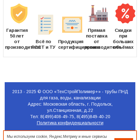
Гарантия
Прямая
Скидки
50 лет
поставка
при
от
Всё по
Продукция
от
больших
производителя
ГОСТ и ТУ
сертифицирована
производителя
объёмах
2013 - 2025 © ООО «ТехСтройПолимер+» - трубы ПНД
для газа, воды, канализации
Адрес: Московская область, г. Подольск,
ул.Станционная, д.22
Тел: 8(499)408-49-75, 8(495)849-40-20
Политика конфиденциальности
Продвижение
Мы используем cookie, Яндекс.Метрику и иные сервисы