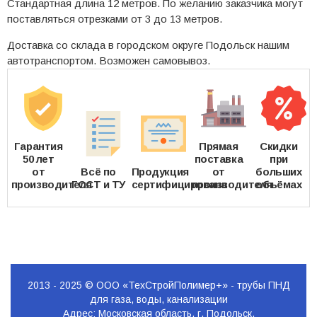
Стандартная длина 12 метров. По желанию заказчика могут
поставляться отрезками от 3 до 13 метров.
Доставка со склада в городском округе Подольск нашим
автотранспортом. Возможен самовывоз.
Гарантия
Прямая
Скидки
50 лет
поставка
при
от
Всё по
Продукция
от
больших
производителя
ГОСТ и ТУ
сертифицирована
производителя
объёмах
2013 - 2025 © ООО «ТехСтройПолимер+» - трубы ПНД
для газа, воды, канализации
Адрес: Московская область, г. Подольск,