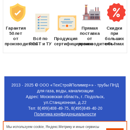
Гарантия
Прямая
Скидки
50 лет
поставка
при
от
Всё по
Продукция
от
больших
производителя
ГОСТ и ТУ
сертифицирована
производителя
объёмах
2013 - 2025 © ООО «ТехСтройПолимер+» - трубы ПНД
для газа, воды, канализации
Адрес: Московская область, г. Подольск,
ул.Станционная, д.22
Тел: 8(499)408-49-75, 8(495)849-40-20
Политика конфиденциальности
Продвижение
Мы используем cookie, Яндекс.Метрику и иные сервисы