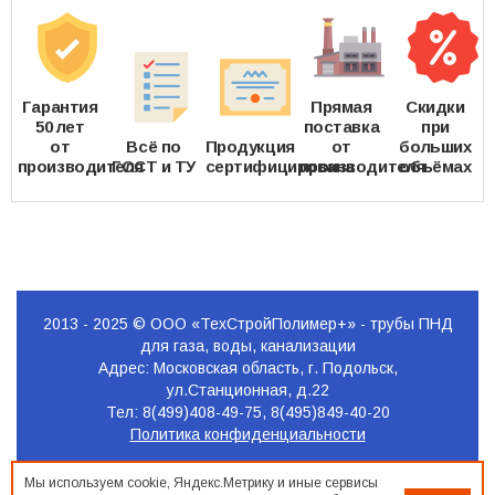
Гарантия
Прямая
Скидки
50 лет
поставка
при
от
Всё по
Продукция
от
больших
производителя
ГОСТ и ТУ
сертифицирована
производителя
объёмах
2013 - 2025 © ООО «ТехСтройПолимер+» - трубы ПНД
для газа, воды, канализации
Адрес: Московская область, г. Подольск,
ул.Станционная, д.22
Тел: 8(499)408-49-75, 8(495)849-40-20
Политика конфиденциальности
Продвижение
Мы используем cookie, Яндекс.Метрику и иные сервисы