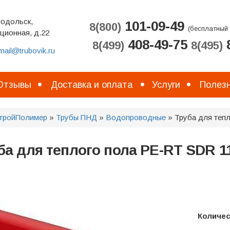
Подольск,
101-09-49
8(800)
(бесплатный 
ционная, д.22
408-49-75
8
8(499)
8(495)
mail@trubovik.ru
Отзывы
Доставка и оплата
Услуги
Полезн
тройПолимер
»
Трубы ПНД
»
Водопроводные
» Труба для теп
ба для теплого пола PE-RT SDR 1
Количе