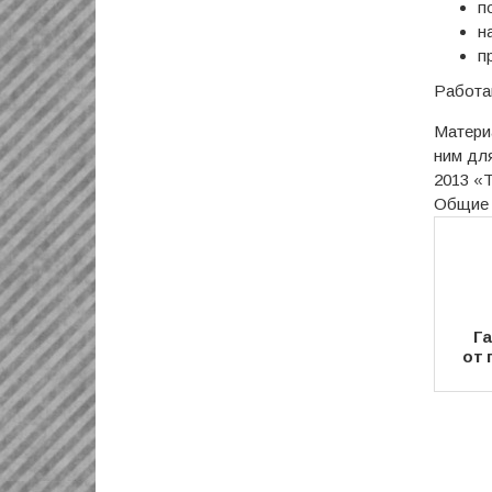
п
н
п
Работаю
Материа
ним для
2013 «
Общие 
Га
от 