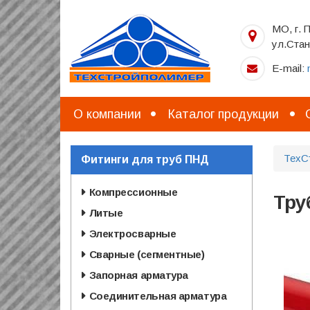
Перейти
к
МО, г. 
основному
ул.Стан
содержанию
E-mail:
О компании
Каталог продукции
ТехС
Фитинги для труб ПНД
Компрессионные
Тру
Литые
Электросварные
Сварные (сегментные)
Запорная арматура
Соединительная арматура