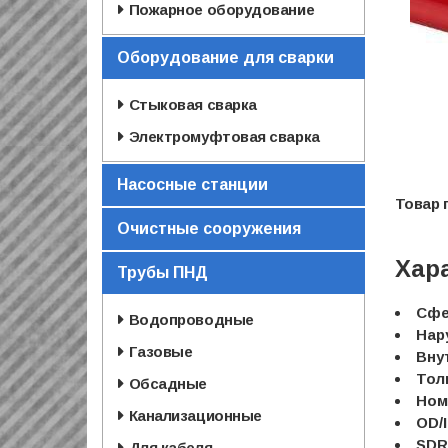
Пожарное оборудование
Оборудование для сварки
Стыковая сварка
Электромуфтовая сварка
Насосные станции
Очистные сооружения
Хар
Трубы ПНД
Сфе
Водопроводные
Нар
Газовые
Вну
Тол
Обсадные
Ном
Канализационные
OD/I
SDR
Для кабеля