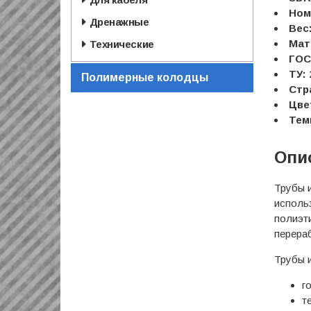
Ном
Дренажные
Вес
Мат
Технические
ГОС
ТУ:
Полимерные колодцы
Стр
Цве
Тем
Опи
Трубы 
исполь
полиэт
перераб
Трубы 
г
т