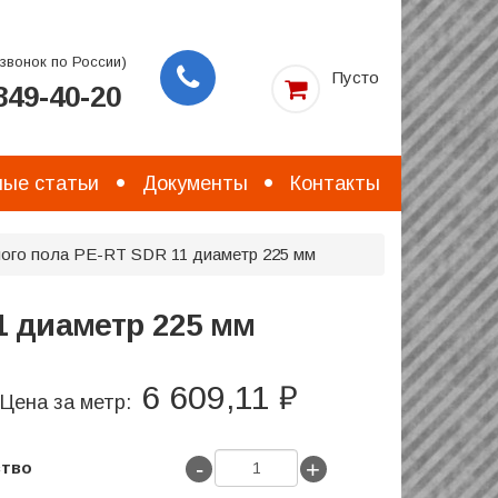
звонок по России)
Пусто
49-40-20
Заказать
звонок
ые статьи
Документы
Контакты
лого пола PE-RT SDR 11 диаметр 225 мм
1 диаметр 225 мм
6 609,11 ₽
Цена за метр:
-
+
ство