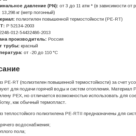
инальное давление (PN):
от 3 до 11 атм * (в зависимости от
:
13,298 кг (метр погонный)
ериал:
полиэтилен повышенной термостойкости (PE-RT)
Т:
Р 52134-2003
2248-012-54432486-2013
ана производитель:
Россия
т трубы:
красный
пература:
от -20 до 110 °С
сание
из PE-RT (полиэтилен повышенной термостойкости) за счет ус
зуют для подачи горячей воды и систем отопления. Материал 
илену PEX, но отличается возможностью использовать для сое
отку, как обычный термопласт.
из теплостойкого полиэтилена PE-RTII предназначены для сист
орячего водоснабжения;
еплого пола;