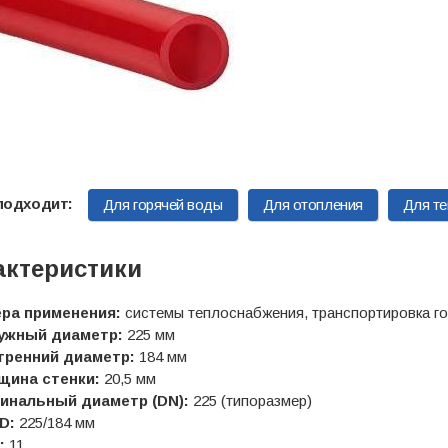
Для горячей воды
Для отопления
Для те
актеристики
ра применения:
системы теплоснабжения, транспортировка го
ужный диаметр:
225 мм
тренний диаметр:
184 мм
щина стенки:
20,5 мм
инальный диаметр (DN):
225 (типоразмер)
D:
225/184 мм
:
11