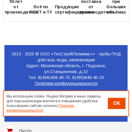
50 лет
поставка
при
от
Всё по
Продукция
от
больших
производителя
ГОСТ и ТУ
сертифицирована
производителя
объёмах
2013 - 2025 © ООО «ТехСтройПолимер+» - трубы ПНД
для газа, воды, канализации
Адрес: Московская область, г. Подольск,
ул.Станционная, д.22
Тел: 8(499)408-49-75, 8(495)849-40-20
Политика конфиденциальности
Продвижение
Мы используем cookie, Яндекс.Метрику и иные сервисы
сайта
для персонализации контента и повышения удобства
OK
Seo-
пользования сайтом согласно
Политике
Podolsk.ru
конфиденциальности
Пусто