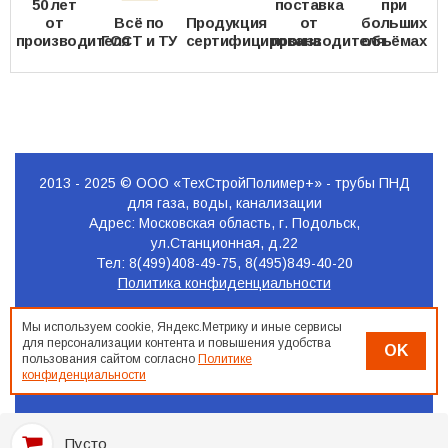
50 лет
поставка
при
от
Всё по
Продукция
от
больших
производителя
ГОСТ и ТУ
сертифицирована
производителя
объёмах
2013 - 2025 © ООО «ТехСтройПолимер+» - трубы ПНД
для газа, воды, канализации
Адрес: Московская область, г. Подольск,
ул.Станционная, д.22
Тел: 8(499)408-49-75, 8(495)849-40-20
Политика конфиденциальности
Продвижение
Мы используем cookie, Яндекс.Метрику и иные сервисы
сайта
для персонализации контента и повышения удобства
OK
Seo-
пользования сайтом согласно
Политике
Podolsk.ru
конфиденциальности
Пусто