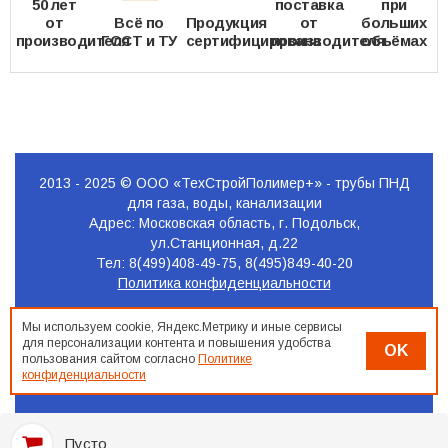
50 лет
поставка
при
от
Всё по
Продукция
от
больших
производителя
ГОСТ и ТУ
сертифицирована
производителя
объёмах
2013 - 2025 © ООО «ТехСтройПолимер+» - трубы ПНД
для газа, воды, канализации
Адрес: Московская область, г. Подольск,
ул.Станционная, д.22
Тел: 8(499)408-49-75, 8(495)849-40-20
Политика конфиденциальности
Продвижение
Мы используем cookie, Яндекс.Метрику и иные сервисы
сайта
для персонализации контента и повышения удобства
OK
Seo-
пользования сайтом согласно
Политике
Podolsk.ru
конфиденциальности
Пусто