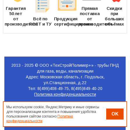
Гарантия
Прямая
Скидки
50 лет
поставка
при
от
Всё по
Продукция
от
больших
производителя
ГОСТ и ТУ
сертифицирована
производителя
объёмах
2013 - 2025 © ООО «ТехСтройПолимер+» - трубы ПНД
для газа, воды, канализации
Адрес: Московская область, г. Подольск,
ул.Станционная, д.22
Тел: 8(499)408-49-75, 8(495)849-40-20
Политика конфиденциальности
Продвижение
Мы используем cookie, Яндекс.Метрику и иные сервисы
сайта
для персонализации контента и повышения удобства
OK
Seo-
пользования сайтом согласно
Политике
Podolsk.ru
конфиденциальности