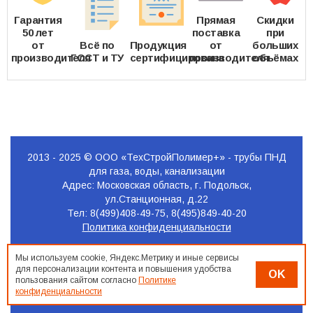
Гарантия
Прямая
Скидки
50 лет
поставка
при
от
Всё по
Продукция
от
больших
производителя
ГОСТ и ТУ
сертифицирована
производителя
объёмах
2013 - 2025 © ООО «ТехСтройПолимер+» - трубы ПНД
для газа, воды, канализации
Адрес: Московская область, г. Подольск,
ул.Станционная, д.22
Тел: 8(499)408-49-75, 8(495)849-40-20
Политика конфиденциальности
Продвижение
Мы используем cookie, Яндекс.Метрику и иные сервисы
сайта
для персонализации контента и повышения удобства
OK
Seo-
пользования сайтом согласно
Политике
Podolsk.ru
конфиденциальности