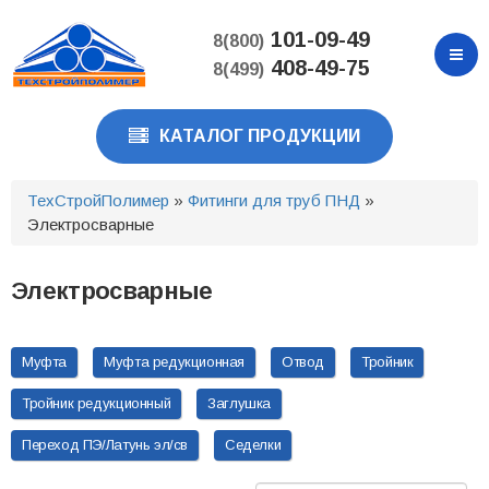
Перейти
к
101-09-49
8(800)
основному
408-49-75
8(499)
содержанию
КАТАЛОГ ПРОДУКЦИИ
ТехСтройПолимер
»
Фитинги для труб ПНД
»
Электросварные
Электросварные
Муфта
Муфта редукционная
Отвод
Тройник
Тройник редукционный
Заглушка
Переход ПЭ/Латунь эл/св
Седелки